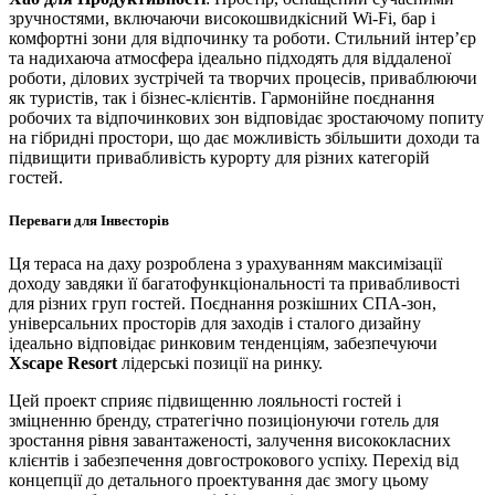
зручностями, включаючи високошвидкісний Wi-Fi, бар і
комфортні зони для відпочинку та роботи. Стильний інтер’єр
та надихаюча атмосфера ідеально підходять для віддаленої
роботи, ділових зустрічей та творчих процесів, приваблюючи
як туристів, так і бізнес-клієнтів. Гармонійне поєднання
робочих та відпочинкових зон відповідає зростаючому попиту
на гібридні простори, що дає можливість збільшити доходи та
підвищити привабливість курорту для різних категорій
гостей.
Переваги для Інвесторів
Ця тераса на даху розроблена з урахуванням максимізації
доходу завдяки її багатофункціональності та привабливості
для різних груп гостей. Поєднання розкішних СПА-зон,
універсальних просторів для заходів і сталого дизайну
ідеально відповідає ринковим тенденціям, забезпечуючи
Xscape Resort
лідерські позиції на ринку.
Цей проект сприяє підвищенню лояльності гостей і
зміцненню бренду, стратегічно позиціонуючи готель для
зростання рівня завантаженості, залучення висококласних
клієнтів і забезпечення довгострокового успіху. Перехід від
концепції до детального проектування дає змогу цьому