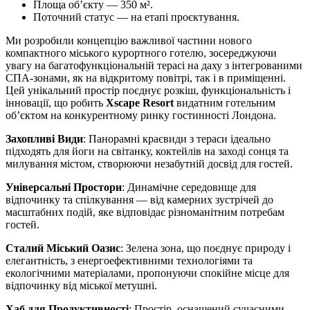
Площа об’єкту — 350 м².
Поточний статус — на етапі проєктування.
Ми розробили концепцію важливої частини нового
компактного міського курортного готелю, зосереджуючи
увагу на багатофункціональній терасі на даху з інтегрованими
СПА-зонами, як на відкритому повітрі, так і в приміщенні.
Цей унікальний простір поєднує розкіш, функціональність і
інновації, що робить
Xscape Resort
видатним готельним
об’єктом на конкурентному ринку гостинності Лондона.
Захопливі Види
: Панорамні краєвиди з тераси ідеально
підходять для йоги на світанку, коктейлів на заході сонця та
милування містом, створюючи незабутній досвід для гостей.
Універсальні Простори
: Динамічне середовище для
відпочинку та спілкування — від камерних зустрічей до
масштабних подій, яке відповідає різноманітним потребам
гостей.
Сталий Міський Оазис
: Зелена зона, що поєднує природу і
елегантність, з енергоефективними технологіями та
екологічними матеріалами, пропонуючи спокійне місце для
відпочинку від міської метушні.
Хаб для Продуктивності
: Простір, оснащений сучасними