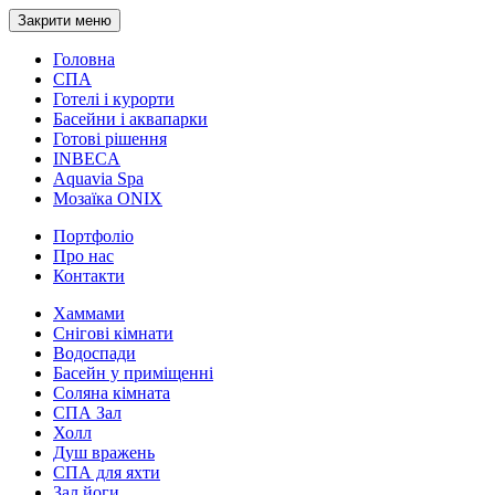
Закрити меню
Головна
СПА
Готелі і курорти
Басейни і аквапарки
Готові рішення
INBECA
Aquavia Spa
Мозаїка ONIX
Портфоліо
Про нас
Контакти
Хаммами
Снігові кімнати
Водоспади
Басейн у приміщенні
Соляна кімната
СПА Зал
Холл
Душ вражень
СПА для яхти
Зал йоги