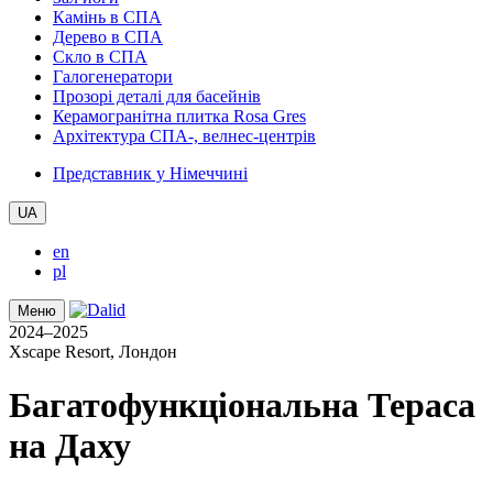
Камінь в СПА
Дерево в СПА
Скло в СПА
Галогенератори
Прозорі деталі для басейнів
Керамогранітна плитка Rosa Gres
Архітектура СПА-, велнес-центрів
Представник у Німеччині
UA
en
pl
Меню
2024–2025
Xscape Resort, Лондон
Багатофункціональна Тераса
на Даху