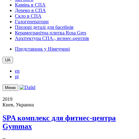
Камінь в СПА
Дерево в СПА
Скло в СПА
Галогенератори
Прозорі деталі для басейнів
Керамогранітна плитка Rosa Gres
Архітектура СПА-, велнес-центрів
Представник у Німеччині
UA
en
pl
Меню
2019
Киев, Украина
SPA комплекс для фитнес-центра
Gymmax