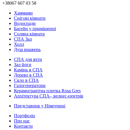
+38067 607 03 58
Хаммами
Снігові кімнати
Водоспади
Басейн у приміщенні
Соляна кімната
СПА Зал
Холл
Душ вражень
СПА для яхти
Зал йоги
Камінь в СПА
Дерево в СПА
Скло в СПА
Галогенератори
Керамогранітна плитка Rosa Gres
Архітектура СПА-, велнес-центрів
Представник у Німеччині
Портфоліо
Про нас
Контакти