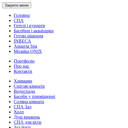
Закрити меню
Головна
СПА
Готелі і курорти
Басейни і аквапарки
Готові рішення
INBECA
Aquavia Spa
Мозаїка ONIX
Портфоліо
Про нас
Контакти
Хаммами
Снігові кімнати
Водоспади
Басейн у приміщенні
Соляна кімната
СПА Зал
Холл
Душ вражень
СПА для яхти
Зал йоги